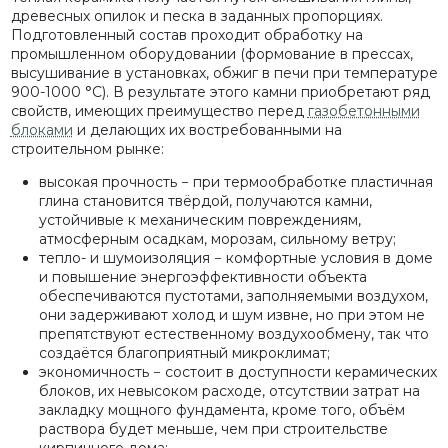
древесных опилок и песка в заданных пропорциях.
Подготовленный состав проходит обработку на
промышленном оборудовании (формование в прессах,
высушивание в установках, обжиг в печи при температуре
900-1000 °C). В результате этого камни приобретают ряд
свойств, имеющих преимущество перед
газобетонными
блоками
и делающих их востребованными на
строительном рынке:
высокая прочность − при термообработке пластичная
глина становится твёрдой, получаются камни,
устойчивые к механическим повреждениям,
атмосферным осадкам, морозам, сильному ветру;
тепло- и шумоизоляция − комфортные условия в доме
и повышение энергоэффективности объекта
обеспечиваются пустотами, заполняемыми воздухом,
они задерживают холод и шум извне, но при этом не
препятствуют естественному воздухообмену, так что
создаётся благоприятный микроклимат;
экономичность − состоит в доступности керамических
блоков, их невысоком расходе, отсутствии затрат на
закладку мощного фундамента, кроме того, объём
раствора будет меньше, чем при строительстве
кирпичного дома;