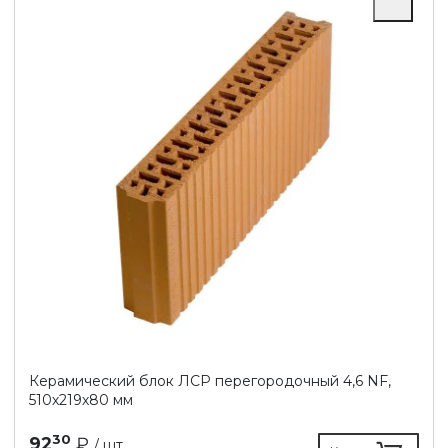
Керамический блок ЛСР перегородочный 4,6 NF,
510х219х80 мм
30
92
₽
/ шт.