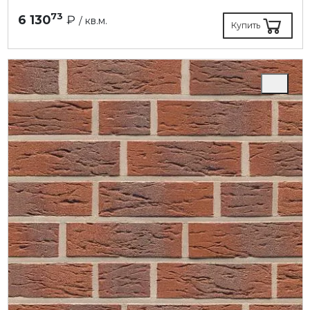
73
6 130
₽
/ кв.м.
Купить