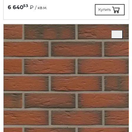
53
6 640
₽
/ кв.м.
Купить