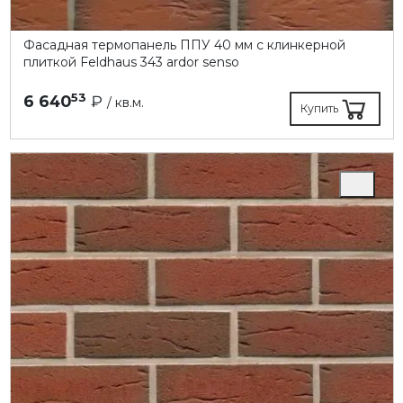
Фасадная термопанель ППУ 40 мм с клинкерной
плиткой Feldhaus 343 ardor senso
53
6 640
₽
/ кв.м.
Купить