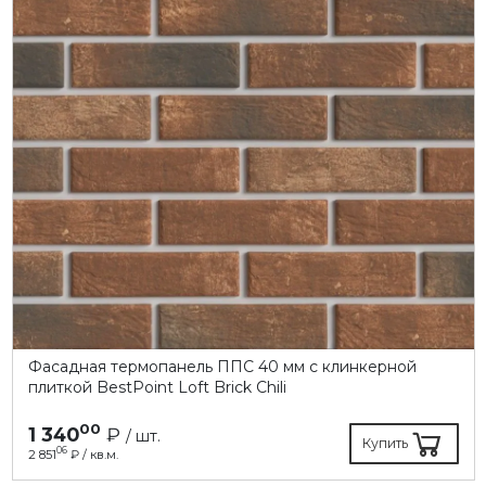
Фасадная термопанель ППC 40 мм с клинкерной
плиткой BestPoint Loft Brick Chili
00
1 340
₽
/ шт.
Купить
06
2 851
₽ / кв.м.