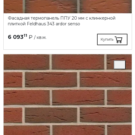
Фасадная термопанель ППУ 20 мм с клинкерной
плиткой Feldhaus 343 ardor senso
11
6 093
₽
/ кв.м.
Купить