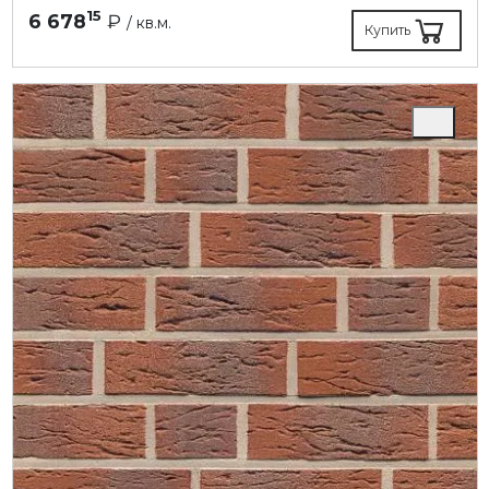
15
6 678
₽
/ кв.м.
Купить