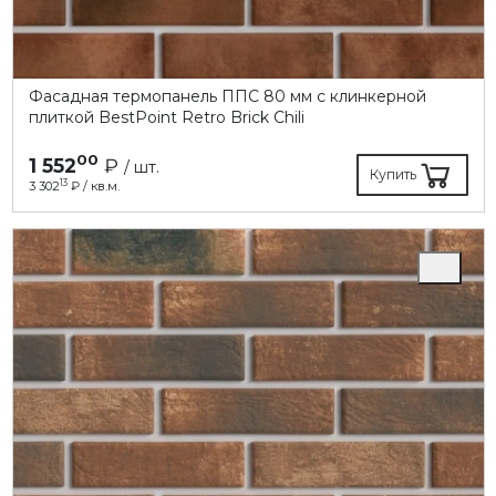
Фасадная термопанель ППC 80 мм с клинкерной
плиткой BestPoint Retro Brick Chili
00
1 552
₽
/ шт.
Купить
13
3 302
₽ / кв.м.