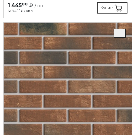
00
1 445
₽
/ шт.
Купить
47
3 074
₽ / кв.м.