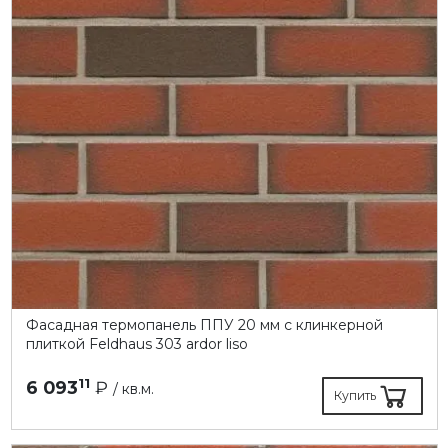
Фасадная термопанель ППУ 20 мм с клинкерной
плиткой Feldhaus 303 ardor liso
11
6 093
₽
/ кв.м.
Купить