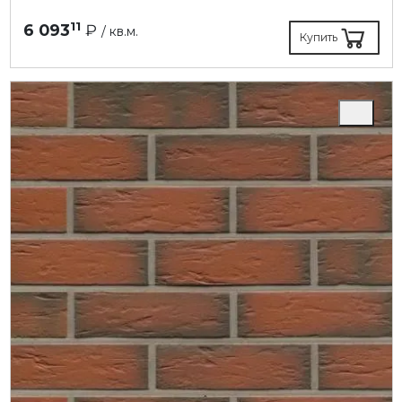
11
6 093
₽
/ кв.м.
Купить