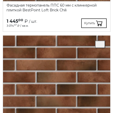
Фасадная термопанель ППC 60 мм с клинкерной
плиткой BestPoint Loft Brick Chili
00
1 445
₽
/ шт.
Купить
47
3 074
₽ / кв.м.