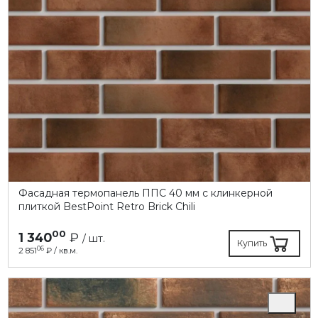
Фасадная термопанель ППC 40 мм с клинкерной
плиткой BestPoint Retro Brick Chili
00
1 340
₽
/ шт.
Купить
06
2 851
₽ / кв.м.