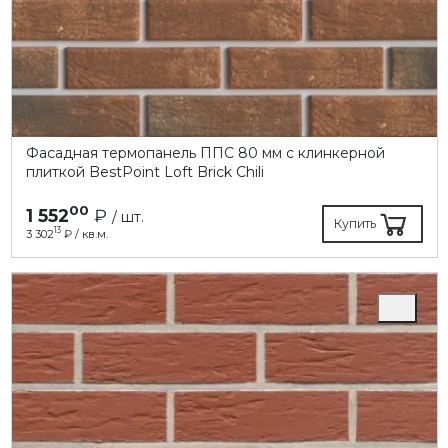
Фасадная термопанель ППC 80 мм с клинкерной
плиткой BestPoint Loft Brick Chili
00
1 552
₽
/ шт.
Купить
13
3 302
₽ / кв.м.