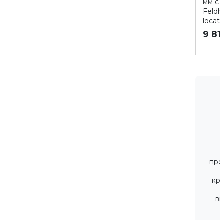
мм с
Feld
locat
9 8
пр
к
в