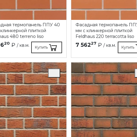
дная термопанель ППУ 40
Фасадная термопанель ПП
 клинкерной плиткой
мм с клинкерной плиткой
haus 480 terreno liso
Feldhaus 220 terracotta liso
20
27
96
₽
7 562
₽
/ кв.м.
/ кв.м.
Купить
Купить