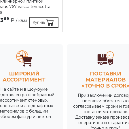
 клинкерной плиткой
haus 767 vascu terracotta
a
69
13
₽
/ кв.м.
Купить
ШИРОКИЙ
ПОСТАВКИ
АССОРТИМЕНТ
МАТЕРИАЛОВ
«ТОЧНО В СРОК
На сайте и в шоу-руме
едставлен разнообразный
При заключении догово
ассортимент стеновых,
поставки обязательно
ровельных и ландшафтных
согласовываем сроки и гр
материалов с большим
поставки материалов.
ыбором фактур и цветов
Доставку заказа произво
оперативно и с гаранти
"точно в срок"