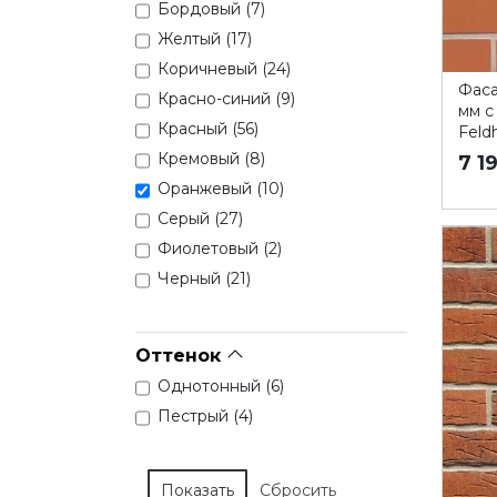
Бордовый (
7
)
Желтый (
17
)
Коричневый (
24
)
Фаса
Красно-синий (
9
)
мм с
Красный (
56
)
Feld
Кремовый (
8
)
7 1
Оранжевый (
10
)
Серый (
27
)
Фиолетовый (
2
)
Черный (
21
)
Оттенок
Однотонный (
6
)
Пестрый (
4
)