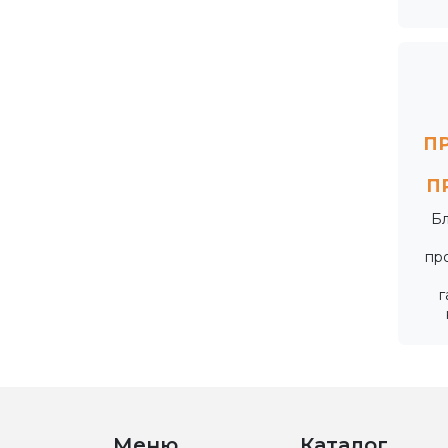
П
П
Б
пр
г
Меню
Каталог