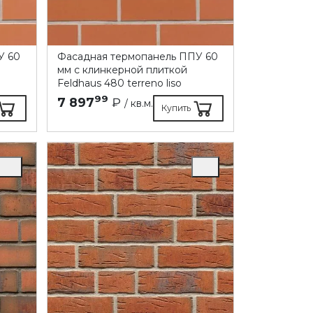
У 60
Фасадная термопанель ППУ 60
мм с клинкерной плиткой
Feldhaus 480 terreno liso
99
7 897
₽
/ кв.м.
Купить