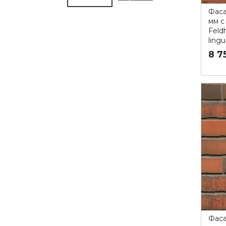
Фаса
мм с
Feldh
lingu
8 7
Фаса