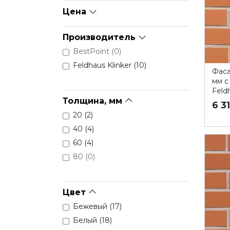
Цена
Производитель
BestPoint (
0
)
Feldhaus Klinker (
10
)
Фаса
мм с
Feldh
Толщина, мм
6 3
20 (
2
)
40 (
4
)
60 (
4
)
80 (
0
)
Цвет
Бежевый (
17
)
Белый (
18
)