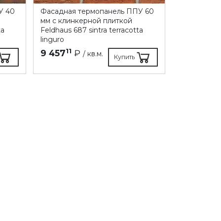
У 40
Фасадная термопанель ППУ 60
мм с клинкерной плиткой
ta
Feldhaus 687 sintra terracotta
linguro
11
9 457
₽
/ кв.м.
Купить