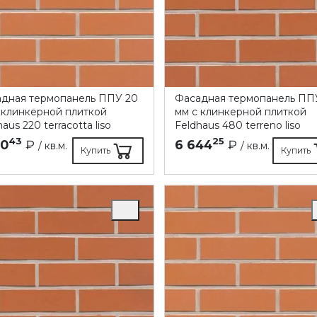
дная термопанель ППУ 20
Фасадная термопанель ПП
 клинкерной плиткой
мм с клинкерной плиткой
aus 220 terracotta liso
Feldhaus 480 terreno liso
43
25
10
₽
6 644
₽
/ кв.м.
/ кв.м.
Купить
Купить