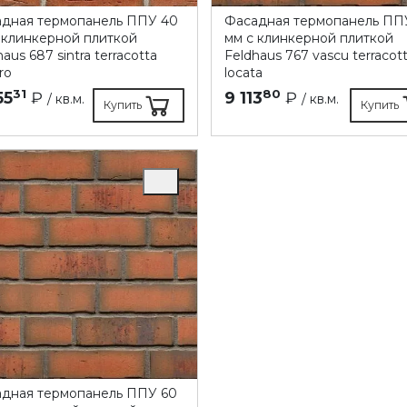
дная термопанель ППУ 40
Фасадная термопанель ПП
 клинкерной плиткой
мм с клинкерной плиткой
aus 687 sintra terracotta
Feldhaus 767 vascu terracot
ro
locata
31
80
55
₽
9 113
₽
/ кв.м.
/ кв.м.
Купить
Купить
дная термопанель ППУ 60