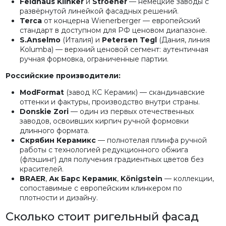
Feldhaus Klinker
и
Stroeher
— немецкие заводы с
развёрнутой линейкой фасадных решений.
Terca
от концерна Wienerberger — европейский
стандарт в доступном для РФ ценовом диапазоне.
S.Anselmo
(Италия) и
Petersen Tegl
(Дания, линия
Kolumba) — верхний ценовой сегмент: аутентичная
ручная формовка, ограниченные партии.
Российские производители:
ModFormat
(завод КС Керамик) — скандинавские
оттенки и фактуры, производство внутри страны.
Donskie Zori
— один из первых отечественных
заводов, освоивших кирпич ручной формовки
длинного формата.
Скрябин Керамикс
— полнотелая плинфа ручной
работы с технологией редукционного обжига
(флэшинг) для получения градиентных цветов без
красителей.
BRAER
,
Ак Барс Керамик
,
Königstein
— коллекции,
сопоставимые с европейским клинкером по
плотности и дизайну.
Сколько стоит ригельный фасад