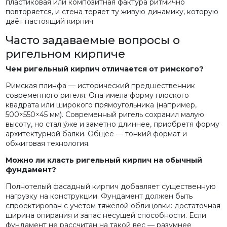
пластиковая или композитная фактура ритмично
повторяется, и стена теряет ту живую динамику, которую
даёт настоящий кирпич.
Часто задаваемые вопросы о
ригельном кирпиче
Чем ригельный кирпич отличается от римского?
Римская плинфа — исторический предшественник
современного ригеля. Она имела форму плоского
квадрата или широкого прямоугольника (например,
500×550×45 мм). Современный ригель сохранил малую
высоту, но стал у́же и заметно длиннее, приобретя форму
архитектурной балки. Общее — тонкий формат и
обжиговая технология.
Можно ли класть ригельный кирпич на обычный
фундамент?
Полнотелый фасадный кирпич добавляет существенную
нагрузку на конструкции. Фундамент должен быть
спроектирован с учётом тяжёлой облицовки: достаточная
ширина опирания и запас несущей способности. Если
фундамент не рассчитан на такой вес — разумнее