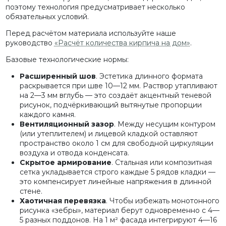
поэтому технология предусматривает несколько
обязательных условий.
Перед расчётом материала используйте наше
руководство
«Расчёт количества кирпича на дом»
.
Базовые технологические нормы:
Расширенный шов
. Эстетика длинного формата
раскрывается при шве 10—12 мм. Раствор утапливают
на 2—3 мм вглубь — это создаёт акцентный теневой
рисунок, подчёркивающий вытянутые пропорции
каждого камня.
Вентиляционный зазор
. Между несущим контуром
(или утеплителем) и лицевой кладкой оставляют
пространство около 1 см для свободной циркуляции
воздуха и отвода конденсата.
Скрытое армирование
. Стальная или композитная
сетка укладывается строго каждые 5 рядов кладки —
это компенсирует линейные напряжения в длинной
стене.
Хаотичная перевязка
. Чтобы избежать монотонного
рисунка «зебры», материал берут одновременно с 4—
5 разных поддонов. На 1 м² фасада интегрируют 4—16