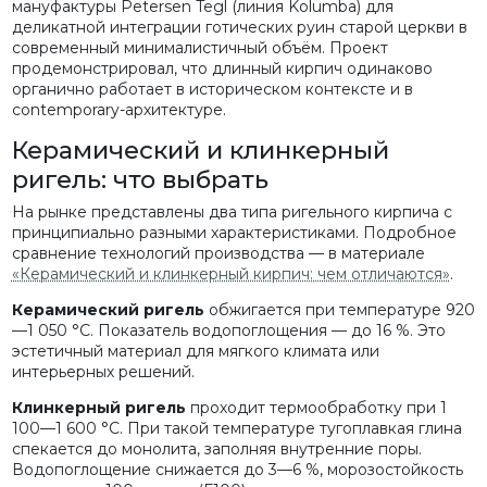
мануфактуры Petersen Tegl (линия Kolumba) для
деликатной интеграции готических руин старой церкви в
современный минималистичный объём. Проект
продемонстрировал, что длинный кирпич одинаково
органично работает в историческом контексте и в
contemporary-архитектуре.
Керамический и клинкерный
ригель: что выбрать
На рынке представлены два типа ригельного кирпича с
принципиально разными характеристиками. Подробное
сравнение технологий производства — в материале
«Керамический и клинкерный кирпич: чем отличаются»
.
Керамический ригель
обжигается при температуре 920
—1 050 °C. Показатель водопоглощения — до 16 %. Это
эстетичный материал для мягкого климата или
интерьерных решений.
Клинкерный ригель
проходит термообработку при 1
100—1 600 °C. При такой температуре тугоплавкая глина
спекается до монолита, заполняя внутренние поры.
Водопоглощение снижается до 3—6 %, морозостойкость