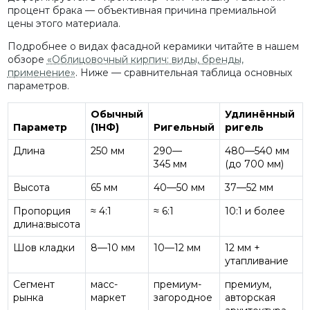
процент брака — объективная причина премиальной
цены этого материала.
Подробнее о видах фасадной керамики читайте в нашем
обзоре
«Облицовочный кирпич: виды, бренды,
применение»
. Ниже — сравнительная таблица основных
параметров.
Обычный
Удлинённый
Параметр
(1НФ)
Ригельный
ригель
Длина
250 мм
290—
480—540 мм
345 мм
(до 700 мм)
Высота
65 мм
40—50 мм
37—52 мм
Пропорция
≈ 4:1
≈ 6:1
10:1 и более
длина:высота
Шов кладки
8—10 мм
10—12 мм
12 мм +
утапливание
Сегмент
масс-
премиум-
премиум,
рынка
маркет
загородное
авторская