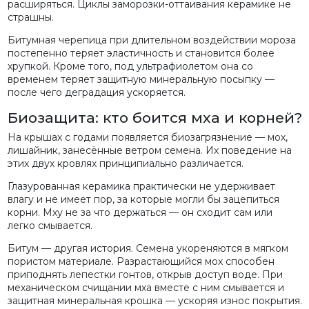
расширяться. Циклы заморозки-оттаивания керамике не
страшны.
Битумная черепица при длительном воздействии мороза
постепенно теряет эластичность и становится более
хрупкой. Кроме того, под ультрафиолетом она со
временем теряет защитную минеральную посыпку —
после чего деградация ускоряется.
Биозащита: кто боится мха и корней?
На крышах с годами появляется биозагрязнение — мох,
лишайник, занесённые ветром семена. Их поведение на
этих двух кровлях принципиально различается.
Глазурованная керамика практически не удерживает
влагу и не имеет пор, за которые могли бы зацепиться
корни. Мху не за что держаться — он сходит сам или
легко смывается.
Битум — другая история. Семена укореняются в мягком
пористом материале. Разрастающийся мох способен
приподнять лепестки гонтов, открыв доступ воде. При
механическом счищании мха вместе с ним смывается и
защитная минеральная крошка — ускоряя износ покрытия.