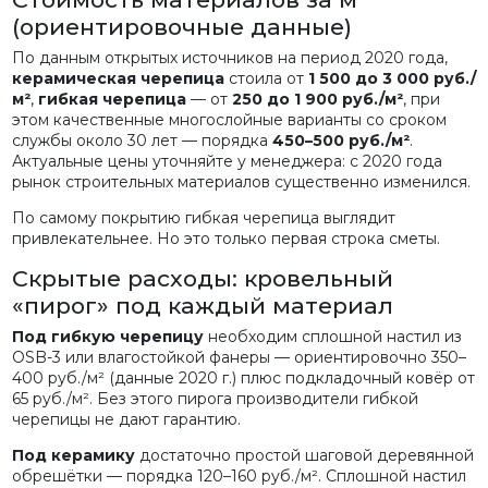
(ориентировочные данные)
По данным открытых источников на период 2020 года,
керамическая черепица
стоила от
1 500 до 3 000 руб./
м²
,
гибкая черепица
— от
250 до 1 900 руб./м²
, при
этом качественные многослойные варианты со сроком
службы около 30 лет — порядка
450–500 руб./м²
.
Актуальные цены уточняйте у менеджера: с 2020 года
рынок строительных материалов существенно изменился.
По самому покрытию гибкая черепица выглядит
привлекательнее. Но это только первая строка сметы.
Скрытые расходы: кровельный
«пирог» под каждый материал
Под гибкую черепицу
необходим сплошной настил из
OSB-3 или влагостойкой фанеры — ориентировочно 350–
400 руб./м² (данные 2020 г.) плюс подкладочный ковёр от
65 руб./м². Без этого пирога производители гибкой
черепицы не дают гарантию.
Под керамику
достаточно простой шаговой деревянной
обрешётки — порядка 120–160 руб./м². Сплошной настил