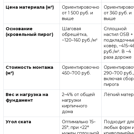
Цена материала (м²)
Ориентировочно
Ориентирово
от 1 500 руб. и
от 360 руб. и
выше
выше
Основание
Шаговая
Сплошной
(кровельный пирог)
обрешётка,
настил OSB +
~120–160 руб./м²
подкладочны
ковёр, ~415–4
руб./м². В ~4
раза дороже
Стоимость монтажа
Ориентировочно
Ориентирово
(м²)
450–700 руб.
290–700 руб.,
включая сбор
пирога
Вес и нагрузка на
2–4% от общей
Лёгкий матер
фундамент
нагрузки
кирпичного
дома
Угол ската
Оптимально 15–
Подходит дл
25°; при <22°
любых форм 
нужен сплошной
криволинейн