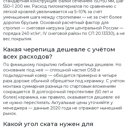
стандартная конструкция: балки сечением 150×50 мм, шаг
550–1 200 мм. Расход пиломатериалов по сравнению с
лёгкой кровлей увеличивается на 5–10% за счёт
уменьшения шага между стропилами — не за счёт более
дорогих брусьев. Основной расчётный фактор для
стропил — снеговая нагрузка (для центральной России —
порядка 240 кг/м², IV снеговой район по СП 20.13330), а не
вес покрытия.
Какая черепица дешевле с учётом
всех расходов?
По финишному покрытию гибкая черепица дешевле. Но
основание под неё — сплошной настил OSB и
подкладочный ковёр — обходится примерно в четыре
раза дороже обычной обрешётки под керамику. С учётом
монтажа суммарная разница по стартовым вложениям
сокращается. В долгосрочной перспективе (50 лет и
более) керамика, как правило, оказывается дешевле: её
не нужно перестилать. Актуальные цены уточняйте у
менеджера — данные 2020 года не отражают нынешний
рынок.
Какой угол ската нужен для