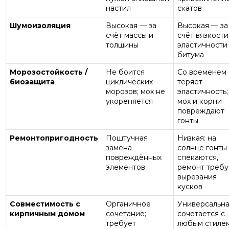
настил
скатов
Шумоизоляция
Высокая — за
Высокая — за
счёт массы и
счёт вязкости
толщины
эластичности
битума
Морозостойкость /
Не боится
Со временем
биозащита
циклических
теряет
морозов; мох не
эластичность;
укореняется
мох и корни
повреждают
гонты
Ремонтопригодность
Поштучная
Низкая: на
замена
солнце гонты
повреждённых
спекаются,
элементов
ремонт требу
вырезания
кусков
Совместимость с
Органичное
Универсальна
кирпичным домом
сочетание;
сочетается с
требует
любым стиле