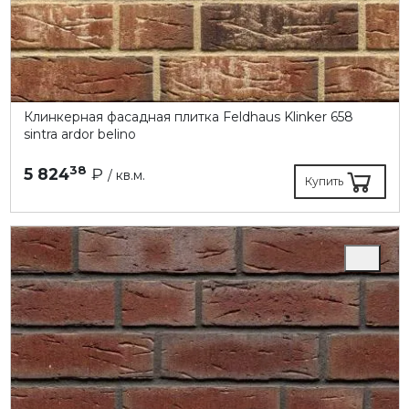
Клинкерная фасадная плитка Feldhaus Klinker 658
sintra ardor belino
38
5 824
₽
/ кв.м.
Купить