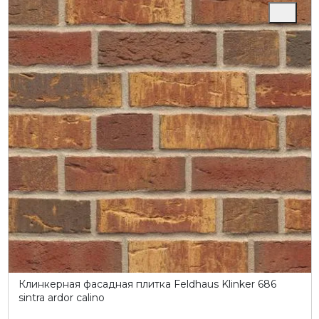
Клинкерная фасадная плитка Feldhaus Klinker 686
sintra ardor calino