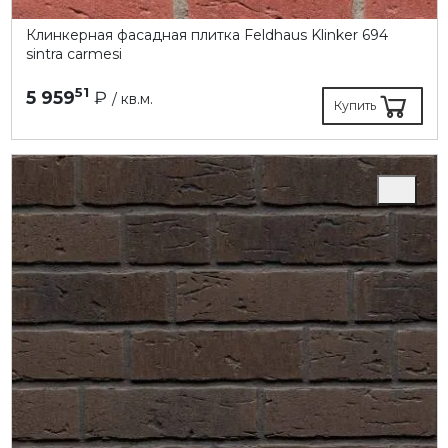
Клинкерная фасадная плитка Feldhaus Klinker 694
sintra carmesi
51
5 959
₽
/ кв.м.
Купить