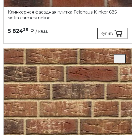
Клинкерная фасадная плитка Feldhaus Klinker 685
sintra carmesi nelino
38
5 824
₽
/ кв.м.
Купить