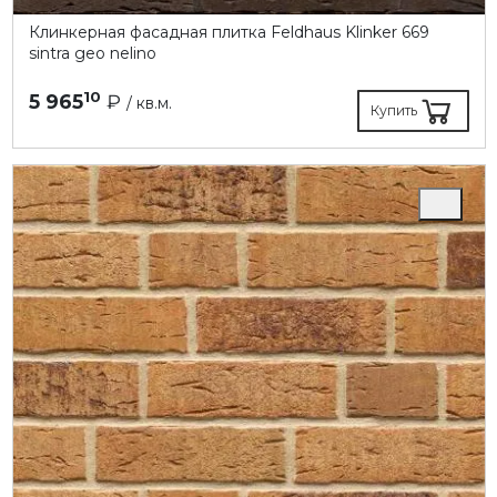
Клинкерная фасадная плитка Feldhaus Klinker 669
sintra geo nelino
10
5 965
₽
/ кв.м.
Купить