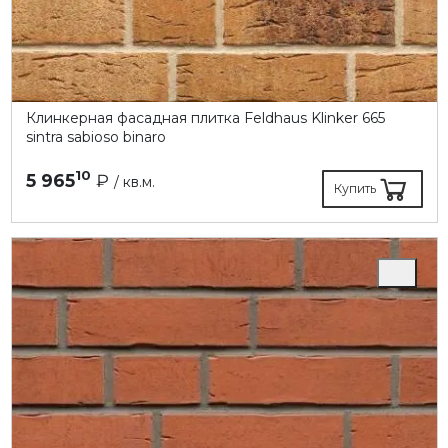
Клинкерная фасадная плитка Feldhaus Klinker 665
sintra sabioso binaro
10
5 965
₽
/ кв.м.
Купить