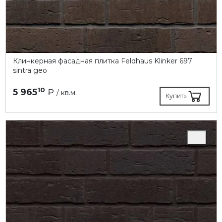
Клинкерная фасадная плитка Feldhaus Klinker 697
sintra geo
10
5 965
₽
/ кв.м.
Купить