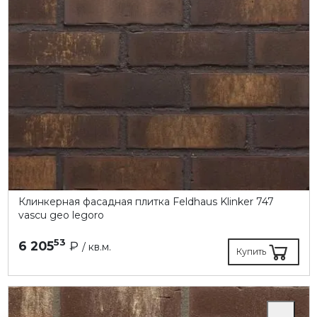
Клинкерная фасадная плитка Feldhaus Klinker 747
vascu geo legoro
53
6 205
₽
/ кв.м.
Купить