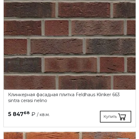
Клинкерная фасадная плитка Feldhaus Klinker 663
sintra cerasi nelino
68
5 847
₽
/ кв.м.
Купить