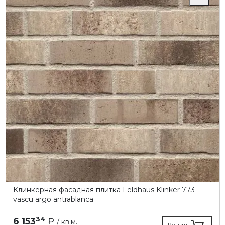
Клинкерная фасадная плитка Feldhaus Klinker 773
vascu argo antrablanca
34
6 153
₽
/ кв.м.