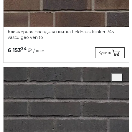
Клинкерная фасадная плитка Feldhaus Klinker 745
vascu geo venito
34
6 153
₽
/ кв.м.
Купить