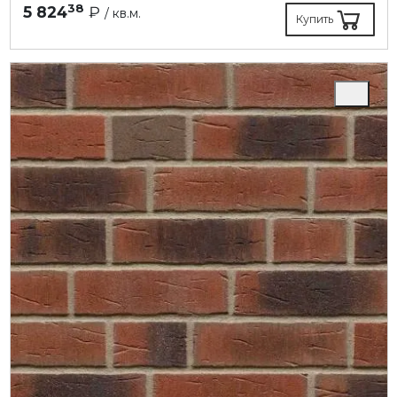
38
5 824
₽
/ кв.м.
Купить