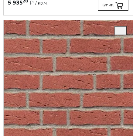
28
5 935
₽
/ кв.м.
Купить