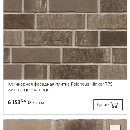
Клинкерная фасадная плитка Feldhaus Klinker 775
vascu argo marengo
34
6 153
₽
/ кв.м.
Купить