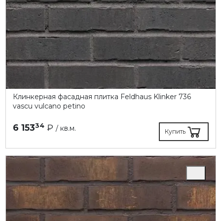
Клинкерная фасадная плитка Feldhaus Klinker 736
vascu vulcano petino
34
6 153
₽
/ кв.м.
Купить