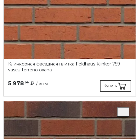
Клинкерная фасадная плитка Feldhaus Klinker 759
vascu terreno oxana
14
5 978
₽
/ кв.м.
Купить