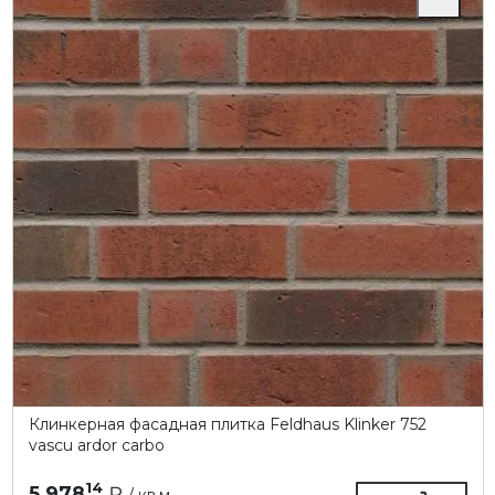
Клинкерная фасадная плитка Feldhaus Klinker 752
vascu ardor carbo
14
5 978
₽
/ кв.м.