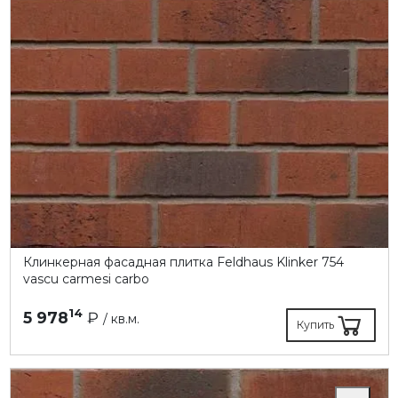
Клинкерная фасадная плитка Feldhaus Klinker 754
vascu carmesi carbo
14
5 978
₽
/ кв.м.
Купить