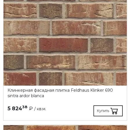
Клинкерная фасадная плитка Feldhaus Klinker 690
sintra ardor blanca
38
5 824
₽
/ кв.м.
Купить