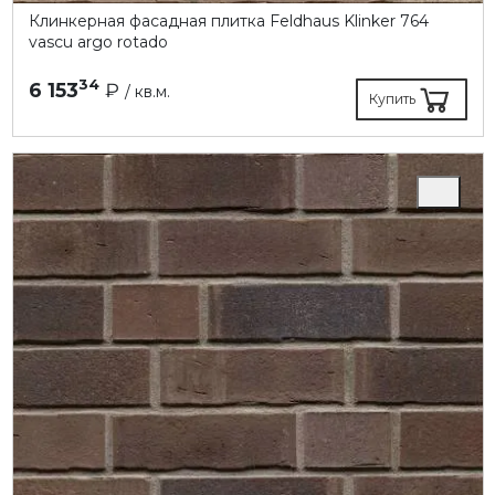
Клинкерная фасадная плитка Feldhaus Klinker 764
vascu argo rotado
34
6 153
₽
/ кв.м.
Купить