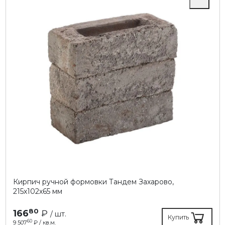
Кирпич ручной формовки Тандем Захарово,
215х102х65 мм
80
166
₽
/ шт.
Купить
60
9 507
₽ / кв.м.