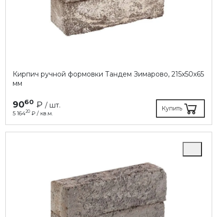
Кирпич ручной формовки Тандем Зимарово, 215х50х65
мм
60
90
₽
/ шт.
Купить
20
5 164
₽ / кв.м.