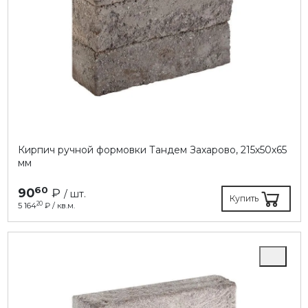
Кирпич ручной формовки Тандем Захарово, 215х50х65
мм
60
90
₽
/ шт.
Купить
20
5 164
₽ / кв.м.