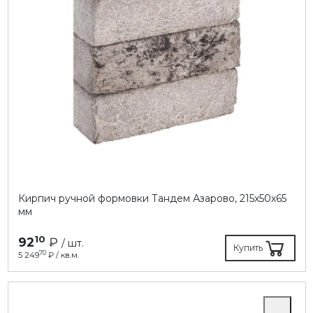
Кирпич ручной формовки Тандем Азарово, 215х50х65
мм
10
92
₽
/ шт.
Купить
70
5 249
₽ / кв.м.