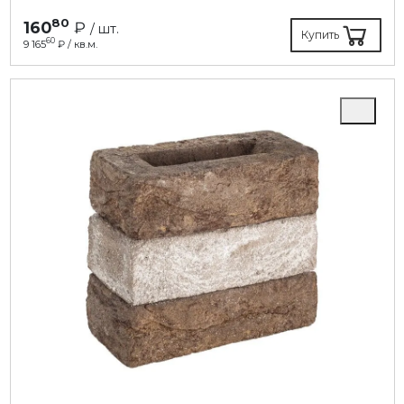
80
160
₽
/ шт.
Купить
60
9 165
₽ / кв.м.