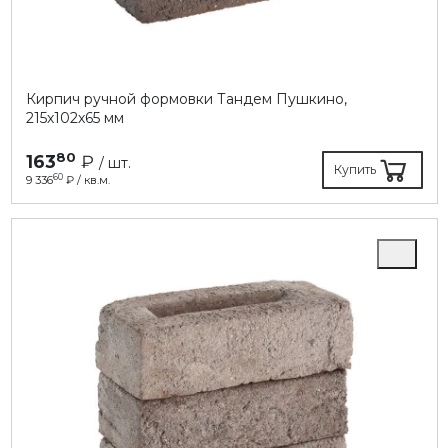
Кирпич ручной формовки Тандем Пушкино,
215х102х65 мм
80
163
₽
/ шт.
Купить
60
9 336
₽ / кв.м.