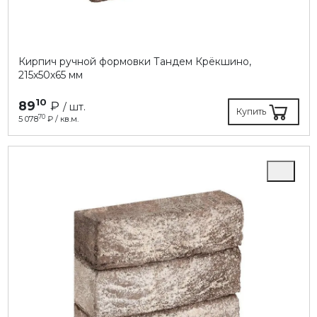
Кирпич ручной формовки Тандем Крёкшино,
215х50х65 мм
10
89
₽
/ шт.
Купить
70
5 078
₽ / кв.м.