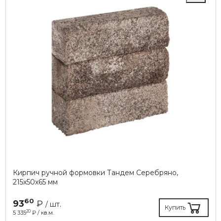
Кирпич ручной формовки Тандем Серебряно,
215х50х65 мм
60
93
₽
/ шт.
Купить
20
5 335
₽ / кв.м.