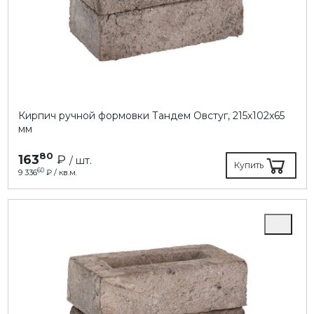
Кирпич ручной формовки Тандем Овстуг, 215х102х65
мм
80
163
₽
/ шт.
Купить
60
9 336
₽ / кв.м.