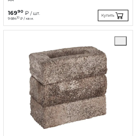
90
169
₽
/ шт.
Купить
30
9 684
₽ / кв.м.