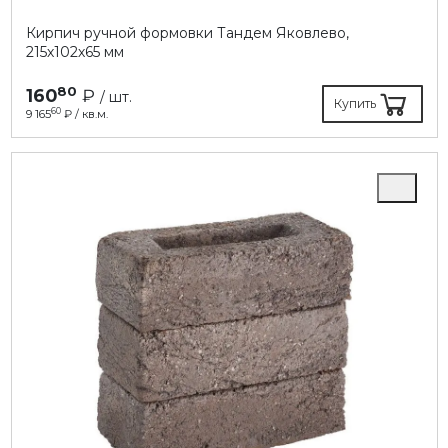
Кирпич ручной формовки Тандем Яковлево,
215х102х65 мм
80
160
₽
/ шт.
Купить
60
9 165
₽ / кв.м.