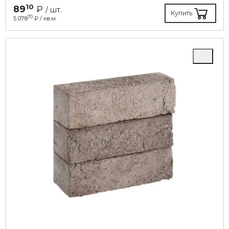
10
89
₽
/ шт.
Купить
70
5 078
₽ / кв.м.