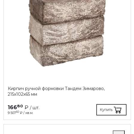
Кирпич ручной формовки Тандем Зимарово,
215х102х65 мм
80
166
₽
/ шт.
Купить
60
9 507
₽ / кв.м.