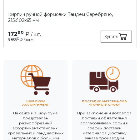
Кирпич ручной формовки Тандем Серебряно,
215х102х65 мм
90
172
₽
/ шт.
Купить
30
9 855
₽ / кв.м.
ШИРОКИЙ
ПОСТАВКИ МАТЕРИАЛОВ
АССОРТИМЕНТ
«ТОЧНО В СРОК»
На сайте и в шоу-руме
При заключении договора
представлен
поставки обязательно
разнообразный
согласовываем сроки и
ассортимент стеновых,
график поставки
кровельных и ландшафтных
материалов. Доставку
материалов с большим
заказа производим