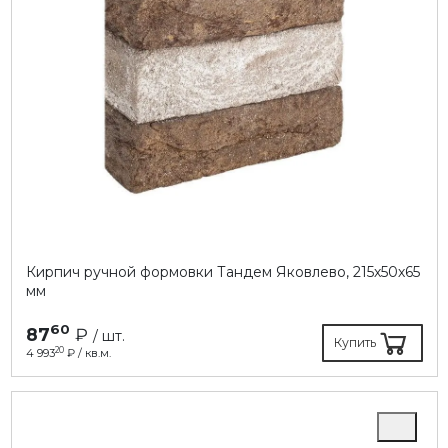
Кирпич ручной формовки Тандем Яковлево, 215х50х65
мм
60
87
₽
/ шт.
Купить
20
4 993
₽ / кв.м.