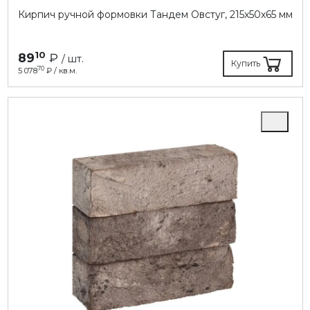
Кирпич ручной формовки Тандем Овстуг, 215х50х65 мм
10
89
₽
/ шт.
Купить
70
5 078
₽ / кв.м.