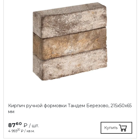
Кирпич ручной формовки Тандем Березово, 215х50х65
мм
60
87
₽
/ шт.
Купить
20
4 993
₽ / кв.м.