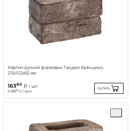
Кирпич ручной формовки Тандем Крёкшино,
215х102х65 мм
80
163
₽
/ шт.
Купить
60
9 336
₽ / кв.м.