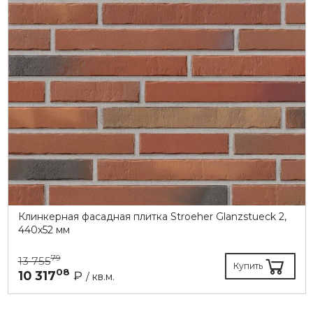
Клинкерная фасадная плитка Stroeher Glanzstueck 2,
440х52 мм
79
13 755
Купить
08
10 317
₽
/ кв.м.