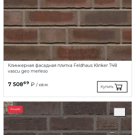
Клинкерная фасадная плитка Feldhaus Klinker 748
vascu geo merleso
69
7 508
₽
/ кв.м.
Купить
Акция