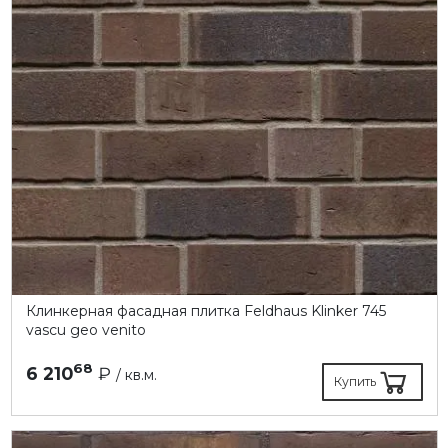
Клинкерная фасадная плитка Feldhaus Klinker 745
vascu geo venito
68
6 210
₽
/ кв.м.
Купить