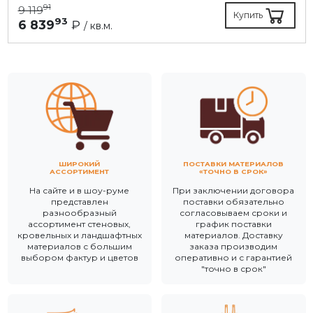
91
9 119
Купить
93
6 839
₽
/ кв.м.
ШИРОКИЙ
ПОСТАВКИ МАТЕРИАЛОВ
АССОРТИМЕНТ
«ТОЧНО В СРОК»
На сайте и в шоу-руме
При заключении договора
представлен
поставки обязательно
разнообразный
согласовываем сроки и
ассортимент стеновых,
график поставки
кровельных и ландшафтных
материалов. Доставку
материалов с большим
заказа производим
выбором фактур и цветов
оперативно и с гарантией
"точно в срок"