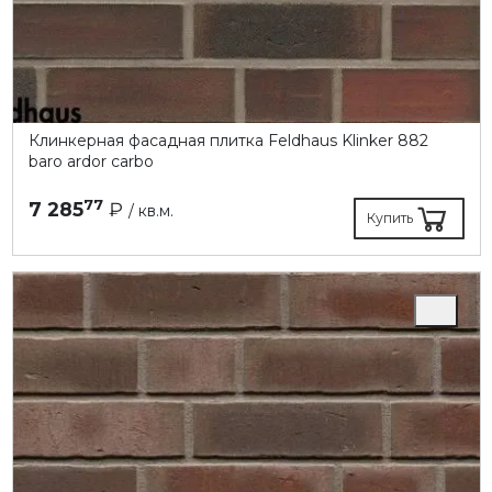
Клинкерная фасадная плитка Feldhaus Klinker 882
baro ardor carbo
77
7 285
₽
/ кв.м.
Купить