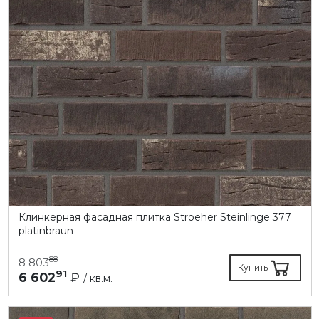
Клинкерная фасадная плитка Stroeher Steinlinge 377
platinbraun
88
8 803
Купить
91
6 602
₽
/ кв.м.