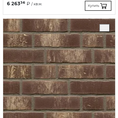
36
6 263
₽
/ кв.м.
Купить