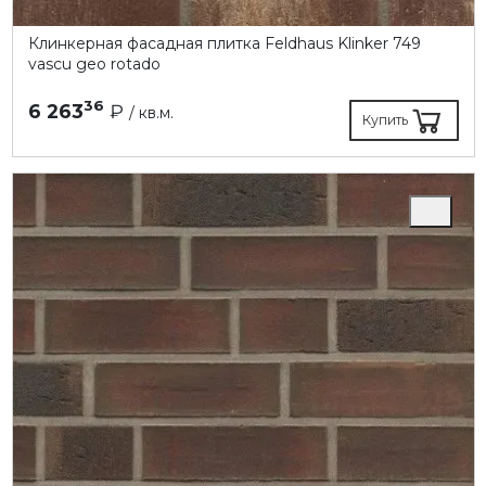
Клинкерная фасадная плитка Feldhaus Klinker 749
vascu geo rotado
36
6 263
₽
/ кв.м.
Купить